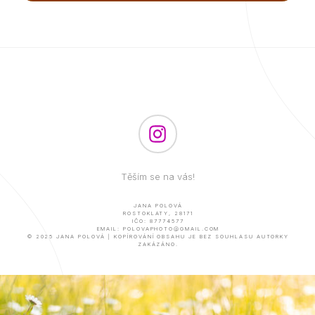
Těším se na vás!
JANA POLOVÁ
ROSTOKLATY, 28171
IČO: 87774577
EMAIL:
POLOVAPHOTO@GMAIL.COM
© 2025 JANA POLOVÁ | KOPÍROVÁNÍ OBSAHU JE BEZ SOUHLASU AUTORKY
ZAKÁZÁNO.