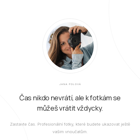
JANA POLOVÁ
Čas nikdo nevrátí, ale k fotkám se
můžeš vrátit vždycky.
Zastavte čas. Profesionální fotky, které budete ukazovat ještě
vašim vnoučatům.